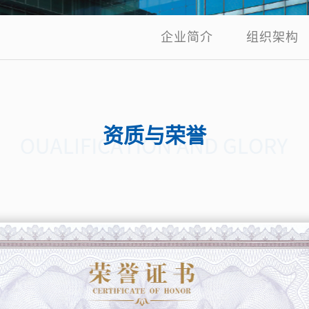
企业简介
组织架构
资质与荣誉