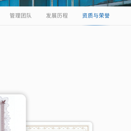
管理团队
发展历程
资质与荣誉