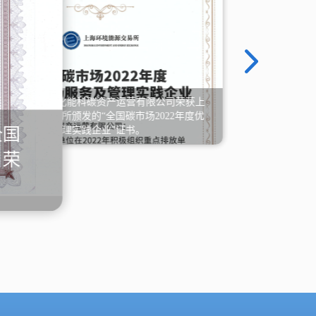
2023年5月
2023年7月，中化能科碳资产运营有限公司荣获上
峰、碳中和综
海环境能源交易所颁发的“全国碳市场2022年度优
司壹化网平台
全国
秀市场服务及管理实践企业”证书。
产品目录》。
，荣